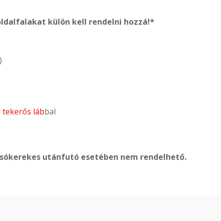
ldalfalakat külön kell rendelni hozzá!*
)
 tekerős láb
bal
alsókerekes utánfutó esetében nem rendelhető.