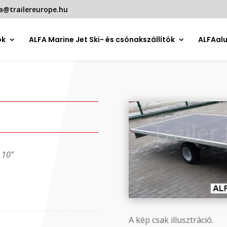
a@trailereurope.hu
ók
ALFA Marine Jet Ski- és csónakszállítók
ALFAal
 10”
A kép csak illusztráció.