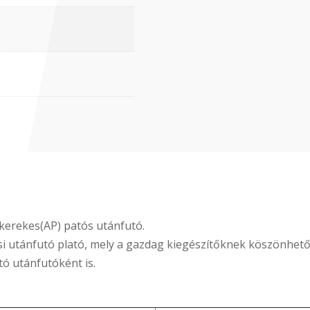
ó kerekes(AP) patós utánfutó.
si utánfutó plató, mely a gazdag kiegészítőknek köszönhet
tó utánfutóként is.