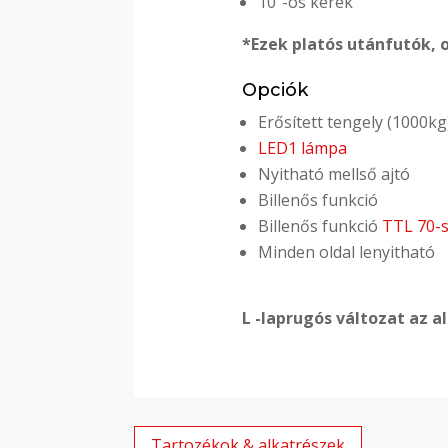
10”-os kerék
*Ezek platós utánfutók, o
Opciók
Erősített tengely (1000kg
LED1 lámpa
Nyitható mellső ajtó
Billenős funkció
Billenős funkció
TTL 70-s
Minden oldal lenyitható
L -laprugós változat az 
Tartozékok & alkatrészek