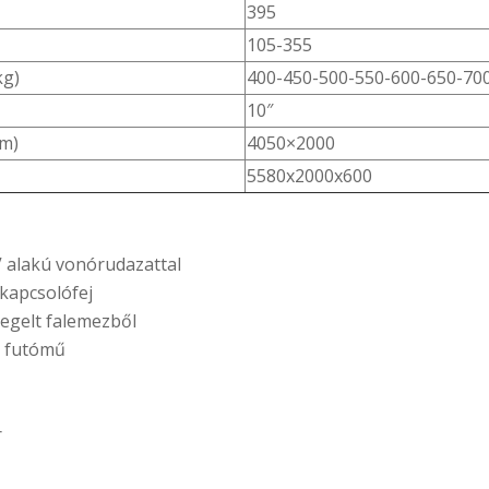
395
105-355
kg)
400-450-500-550-600-650-70
10″
mm)
4050×2000
5580x2000x600
V alakú vonórudazattal
 kapcsolófej
egelt falemezből
 futómű
r