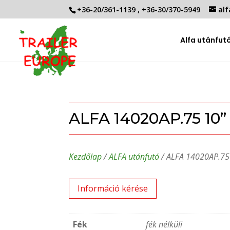
+36-20/361-1139
,
+36-30/370-5949
alf
Alfa utánfut
ALFA 14020AP.75 10”
Kezdőlap
/
ALFA utánfutó
/ ALFA 14020AP.75
Információ kérése
Fék
fék nélküli