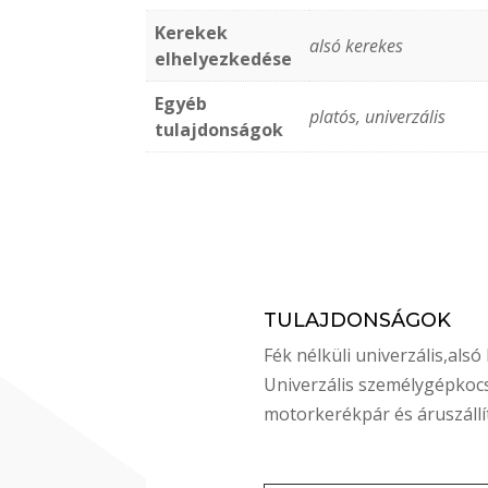
Kerekek
alsó kerekes
elhelyezkedése
Egyéb
platós, univerzális
tulajdonságok
TULAJDONSÁGOK
Fék nélküli univerzális,als
Univerzális személygépkoc
motorkerékpár és áruszállí