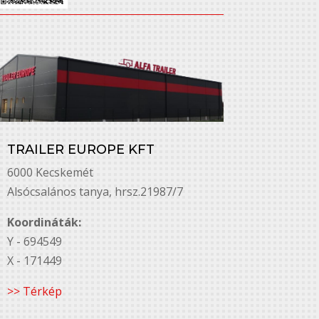
TRAILER EUROPE KFT
6000 Kecskemét
Alsó￳csalános tanya, hrsz.21987/7
Koordináták:
Y - 694549
X - 171449
>> Térkép