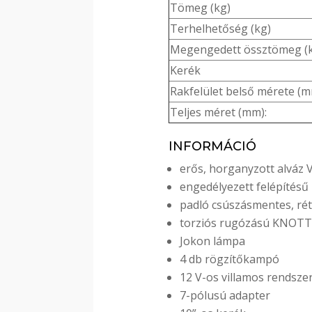
Tömeg (kg)
Terhelhetőség (kg)
Megengedett össztömeg (
Kerék
Rakfelület belső mérete (
Teljes méret (mm):
INFORMÁCIÓ
erős, horganyzott alváz 
engedélyezett felépítésű
padló csúszásmentes, rét
torziós rugózású KNOTT
Jokon lámpa
4 db rögzítőkampó
12 V-os villamos rendsze
7-pólusú adapter