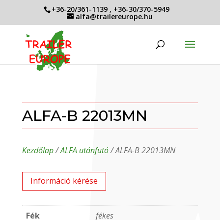
+36-20/361-1139
,
+36-30/370-5949
alfa@trailereurope.hu
ALFA-B 22013MN
Kezdőlap
/
ALFA utánfutó
/ ALFA-B 22013MN
Információ kérése
Fék
fékes