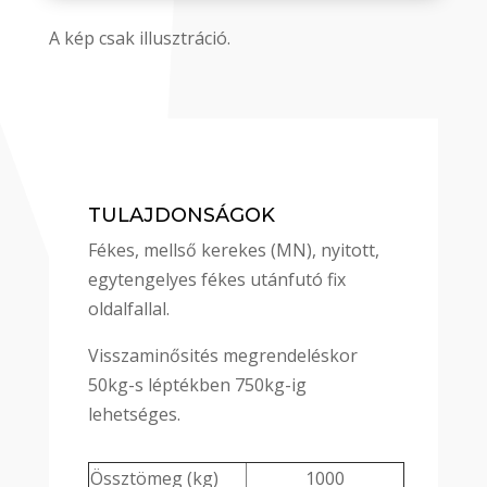
A kép csak illusztráció.
TULAJDONSÁGOK
Fékes, mellső kerekes (MN), nyitott,
egytengelyes fékes utánfutó fix
oldalfallal.
Visszaminősités megrendeléskor
50kg-s léptékben 750kg-ig
lehetséges.
Össztömeg (kg)
1000