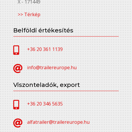
X - 171449
>> Térkép
Belföldi értékesítés

+36 20 361 1139

info@trailereurope.hu
Viszonteladók, export

+36 20 346 5635

alfatrailer@trailereurope.hu