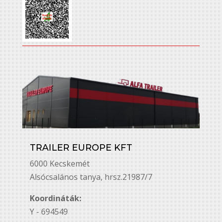
TRAILER EUROPE KFT
6000 Kecskemét
Alsó￳csalános tanya, hrsz.21987/7
Koordináták:
Y - 694549