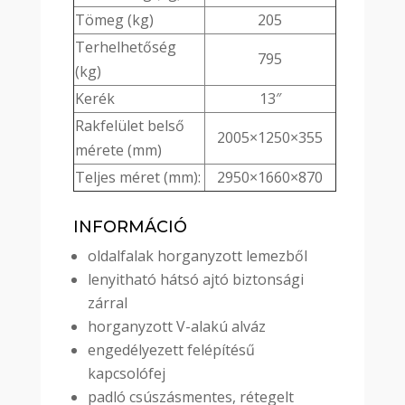
Tömeg (kg)
205
Terhelhetőség
795
(kg)
Kerék
13″
Rakfelület belső
2005×1250×355
mérete (mm)
Teljes méret (mm):
2950×1660×870
INFORMÁCIÓ
oldalfalak horganyzott lemezből
lenyitható hátsó ajtó biztonsági
zárral
horganyzott V-alakú alváz
engedélyezett felépítésű
kapcsolófej
padló csúszásmentes, rétegelt