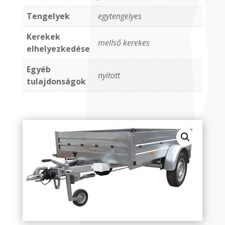
Tengelyek
egytengelyes
Kerekek
mellső kerekes
elhelyezkedése
Egyéb
nyitott
tulajdonságok