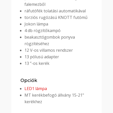
falemezből
ráfutófék tolatási automatikával
torziós rugózású KNOTT futómű
Jokon lámpa
4 db rögzítőkampó
beakasztógombok ponyva
rögzítéséhez
12 V-os villamos rendszer
13 pólusú adapter
13 ”-os kerék
Opciók
LED1 lámpa
MT kerékbefogó állvány 15-21"
kerékhez