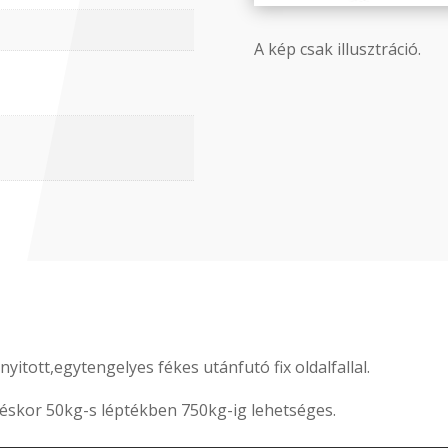
A kép csak illusztráció.
yitott,egytengelyes fékes utánfutó fix oldalfallal.
éskor 50kg-s léptékben 750kg-ig lehetséges.