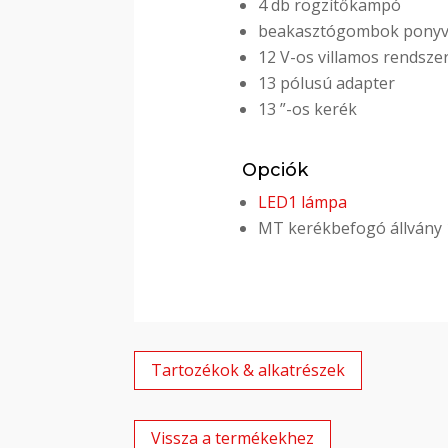
4 db rögzítőkampó
beakasztógombok ponyva
12 V-os villamos rendsze
13 pólusú adapter
13 ”-os kerék
Opciók
LED1 lámpa
MT kerékbefogó állvány 
Tartozékok & alkatrészek
Vissza a termékekhez