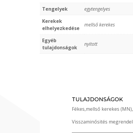
Tengelyek
egytengelyes
Kerekek
mellső kerekes
elhelyezkedése
Egyéb
nyitott
tulajdonságok
TULAJDONSÁGOK
Fékes,mellső kerekes (MN),n
Visszaminősités megrendel