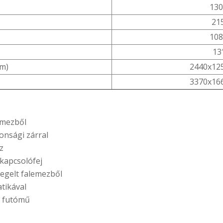
130
21
108
13
mm)
2440x12
3370x16
emezből
tonsági zárral
z
 kapcsolófej
egelt falemezből
tikával
 futómű