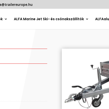
a@trailereurope.hu
ók
ALFA Marine Jet Ski- és csónakszállítók
ALFAal