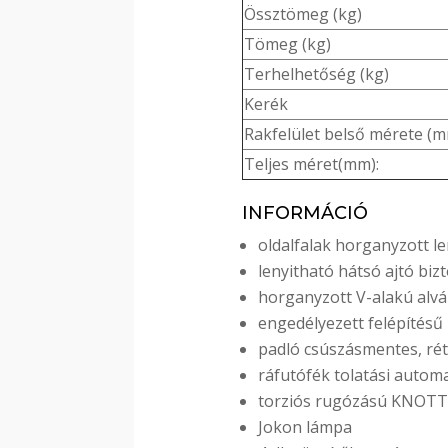
Össztömeg (kg)
Tömeg (kg)
Terhelhetőség (kg)
Kerék
Rakfelület belső mérete (
Teljes méret(mm):
INFORMÁCIÓ
oldalfalak horganyzott l
lenyitható hátsó ajtó biz
horganyzott V-alakú alvá
engedélyezett felépítésű
padló csúszásmentes, rét
ráfutófék tolatási automa
torziós rugózású KNOTT
Jokon lámpa