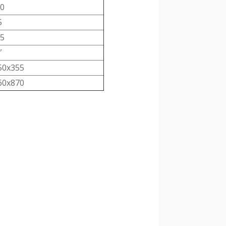
0
5
5
″
50x355
60x870