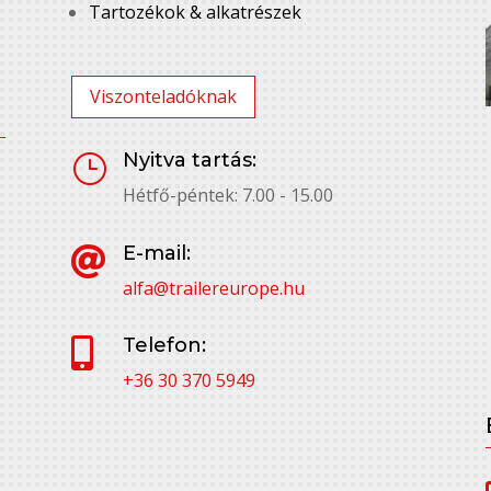
Tartozékok & alkatrészek
Viszonteladóknak
Nyitva tartás:
}
Hétfő-péntek: 7.00 - 15.00
E-mail:

alfa@trailereurope.hu
Telefon:

+36 30 370 5949