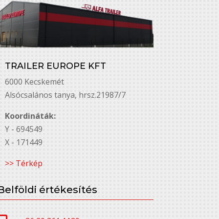
TRAILER EUROPE KFT
6000 Kecskemét
Alsó￳csalános tanya, hrsz.21987/7
Koordináták:
Y - 694549
X - 171449
>> Térkép
Belföldi értékesítés