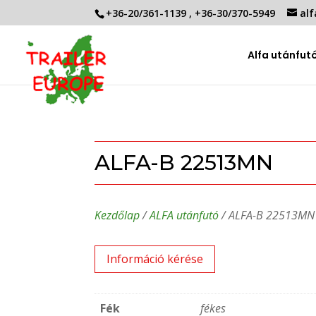
+36-20/361-1139
,
+36-30/370-5949
alf
Alfa utánfut
ALFA-B 22513MN
Kezdőlap
/
ALFA utánfutó
/ ALFA-B 22513MN
Információ kérése
Fék
fékes