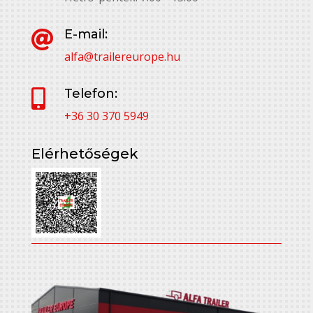
E-mail:

alfa@trailereurope.hu
Telefon:

+36 30 370 5949
Elérhetőségek