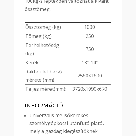
100kg-s léptékben változhat a kívánt
össztömeg.
Össztömeg (kg)
1000
Tömeg (kg)
250
Terhelhetőség
750
(kg)
Kerék
13″-14″
Rakfelület belső
2560×1600
mérete (mm)
Teljes méret(mm):
3720x1990x670
INFORMÁCIÓ
univerzális mellsőkerekes
személygépkocsi utánfutó plató,
mely a gazdag kiegészítőknek