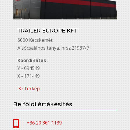
TRAILER EUROPE KFT
6000 Kecskemét
Alsó￳csalános tanya, hrsz.21987/7
Koordináták:
Y - 694549
X - 171449
>> Térkép
Belföldi értékesítés

+36 20 361 1139