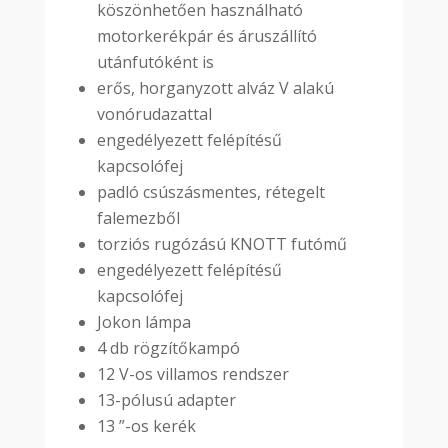
köszönhetően használható
motorkerékpár és áruszállító
utánfutóként is
erős, horganyzott alváz V alakú
vonórudazattal
engedélyezett felépítésű
kapcsolófej
padló csúszásmentes, rétegelt
falemezből
torziós rugózású KNOTT futómű
engedélyezett felépítésű
kapcsolófej
Jokon lámpa
4 db rögzítőkampó
12 V-os villamos rendszer
13-pólusú adapter
13 ”-os kerék