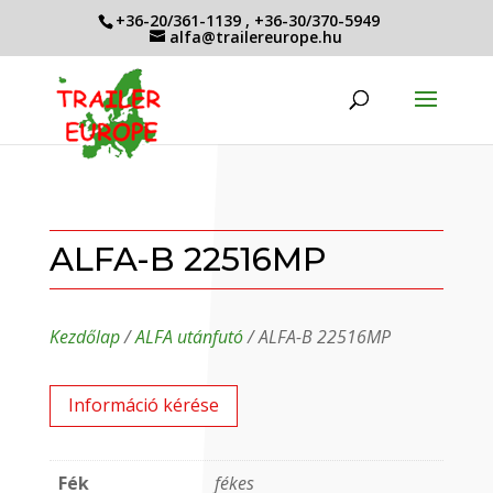
+36-20/361-1139
,
+36-30/370-5949
alfa@trailereurope.hu
ALFA-B 22516MP
Kezdőlap
/
ALFA utánfutó
/ ALFA-B 22516MP
Információ kérése
Fék
fékes