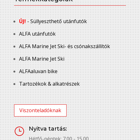
ÚJ!
- Süllyeszthető utánfutók
ALFA utánfutók
ALFA Marine Jet Ski- és csónakszállítók
ALFA Marine Jet Ski
ALFAaluvan bike
Tartozékok & alkatrészek
Viszonteladóknak
Nyitva tartás:
}
Hétfő-péntek: 7.00 - 15.00