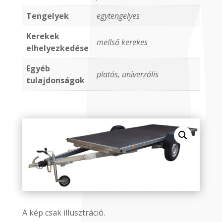
Tengelyek
egytengelyes
Kerekek
mellső kerekes
elhelyezkedése
Egyéb
platós, univerzális
tulajdonságok
A kép csak illusztráció.