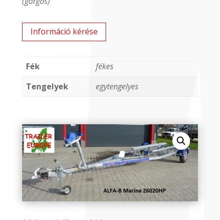
(görgős)
Információ kérése
Fék
fékes
Tengelyek
egytengelyes