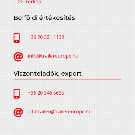
>> Térkép
Belföldi értékesítés

+36 20 361 1139

info@trailereurope.hu
Viszonteladók, export

+36 20 346 5635

alfatrailer@trailereurope.hu