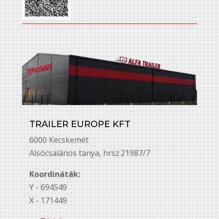
TRAILER EUROPE KFT
6000 Kecskemét
Alsó￳csalános tanya, hrsz.21987/7
Koordináták:
Y - 694549
X - 171449