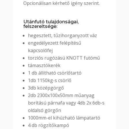
Opcionálisan kérhető igény szerint.
Utánfutó tulajdonságai,
felszereltsége:
hegesztett, tűzihorganyzott váz
engedélyezett felépítésű
kapcsolófej
torziós rugózású KNOTT futómű
támasztókerék
1 db állitható csörlőtartó
1db 1150kg-s csörlő
3db középgörgő
2db 2300x100x50mm műanyag
borítású párnafa vagy 4db 2x 6db-s
oldalsó görgőn
1000mm-el kihúzható lámpatartó
4 db rögzítőkampó