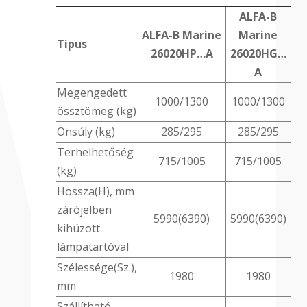
ALFA-B
ALFA-B Marine
Marine
Tipus
26020HP…A
26020HG…
A
Megengedett
1000/1300
1000/1300
össztömeg (kg)
Önsúly (kg)
285/295
285/295
Terhelhetőség
715/1005
715/1005
(kg)
Hossza(H), mm
zárójelben
5990(6390)
5990(6390)
kihúzott
lámpatartóval
Szélessége(Sz.),
1980
1980
mm
Szállítható