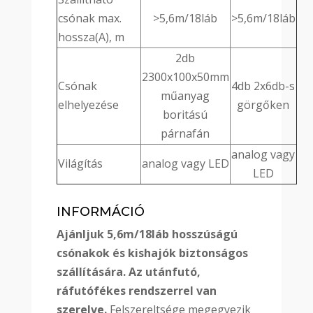
csónak max.
>5,6m/18láb
>5,6m/18láb
hossza(A), m
2db
2300x100x50mm
Csónak
4db 2x6db-s
műanyag
elhelyezése
görgőken
boritású
párnafán
analog vagy
Világítás
analog vagy LED
LED
INFORMÁCIÓ
Ajánljuk 5,6m/18láb hosszúságú
csónakok és kishajók biztonságos
szállítására. Az utánfutó,
ráfutófékes rendszerrel van
szerelve.
Felszereltsége megegyezik