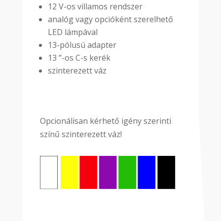
12 V-os villamos rendszer
analóg vagy opcióként szerelhető
LED lámpával
13-pólusú adapter
13 ”-os C-s kerék
szinterezett váz
Opcionálisan kérhető igény szerinti
színű szinterezett váz!