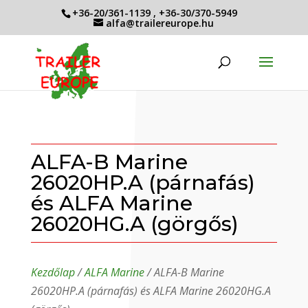
+36-20/361-1139
,
+36-30/370-5949
alfa@trailereurope.hu
ALFA-B Marine
26020HP.A (párnafás)
és ALFA Marine
26020HG.A (görgős)
Kezdőlap
/
ALFA Marine
/ ALFA-B Marine
26020HP.A (párnafás) és ALFA Marine 26020HG.A