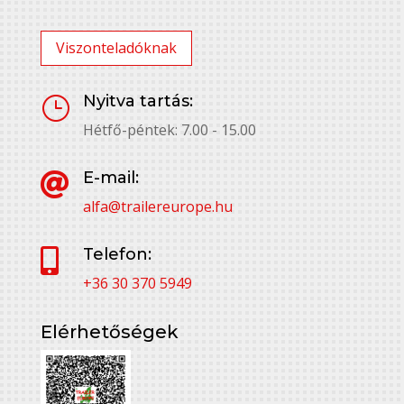
Viszonteladóknak
Nyitva tartás:
}
Hétfő-péntek: 7.00 - 15.00
E-mail:

alfa@trailereurope.hu
Telefon:

+36 30 370 5949
Elérhetőségek