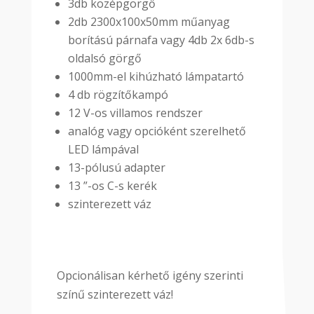
3db középgörgő
2db 2300x100x50mm műanyag
borítású párnafa vagy 4db 2x 6db-s
oldalsó görgő
1000mm-el kihúzható lámpatartó
4 db rögzítőkampó
12 V-os villamos rendszer
analóg vagy opcióként szerelhető
LED lámpával
13-pólusú adapter
13 ”-os C-s kerék
szinterezett váz
Opcionálisan kérhető igény szerinti
színű szinterezett váz!