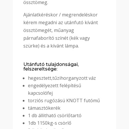
össztömeg.
Ajánlatkéréskor / megrendeléskor
kérem megadni az utánfutó kívánt
össztömegét, műanyag
párnafaborító színét (kék vagy
szürke) és a kívánt lámpa.
Utánfutó tulajdonságai,
felszereltsége:
hegesztett,tűzihorganyzott váz
engedélyezett felépítésű
kapcsolófej
torziós rugózású KNOTT futómű
támasztókerék
1 db állitható csörlőtartó
1db 1150kg-s csörlő