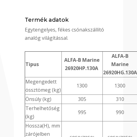
Termék adatok
Egytengelyes, fékes csónakszállító
analóg világítással.
ALFA-B
ALFA-B Marine
Tipus
Marine
26920HP.130A
26920HG.130A
Megengedett
1300
1300
össztömeg (kg)
Önsúly (kg)
305
310
Terhelhetőség
995
990
(kg)
Hossza(H), mm
zárójelben