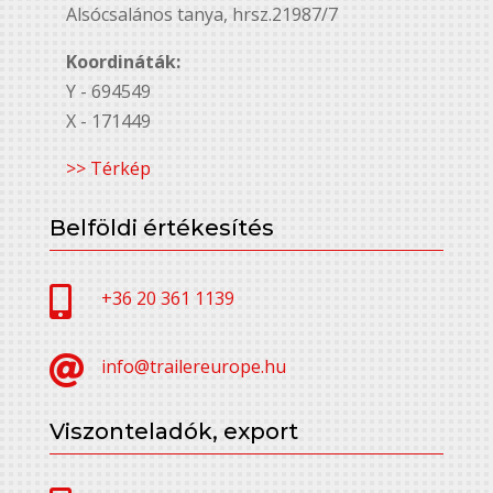
Alsó￳csalános tanya, hrsz.21987/7
Koordináták:
Y - 694549
X - 171449
>> Térkép
Belföldi értékesítés

+36 20 361 1139

info@trailereurope.hu
Viszonteladók, export