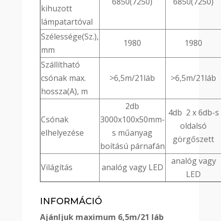
6850(7250)
6850(7250)
kihuzott
lámpatartóval
Szélessége(Sz.),
1980
1980
mm
Szállítható
csónak max.
>6,5m/21láb
>6,5m/21láb
hossza(A), m
2db
4db 2 x 6db-s
Csónak
3000x100x50mm-
oldalsó
elhelyezése
s műanyag
görgőszett
boítású párnafán
analóg vagy
Világítás
analóg vagy LED
LED
INFORMÁCIÓ
Ajánljuk maximum 6,5m/21 láb