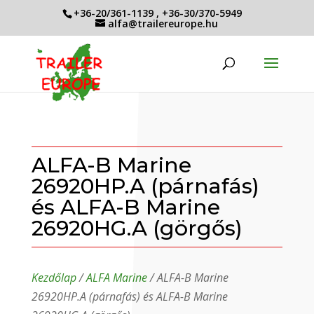
+36-20/361-1139
,
+36-30/370-5949
alfa@trailereurope.hu
ALFA-B Marine
26920HP.A (párnafás)
és ALFA-B Marine
26920HG.A (görgős)
Kezdőlap
/
ALFA Marine
/ ALFA-B Marine
26920HP.A (párnafás) és ALFA-B Marine