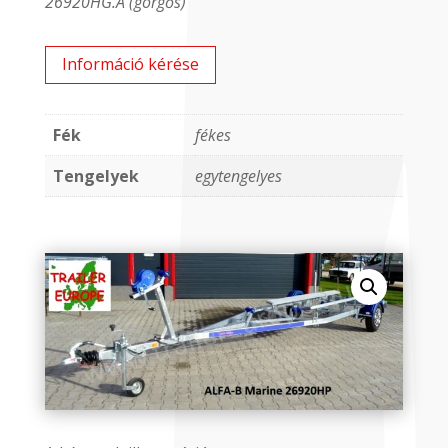
26920HG.A (görgős)
Információ kérése
Fék
fékes
Tengelyek
egytengelyes