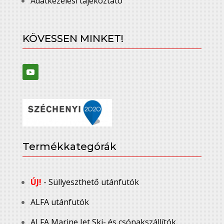
Adatkezelési tájékoztató
KÖVESSEN MINKET!
Termékkategórák
ÚJ!
- Süllyeszthető utánfutók
ALFA utánfutók
ALFA Marine Jet Ski- és csónakszállítók