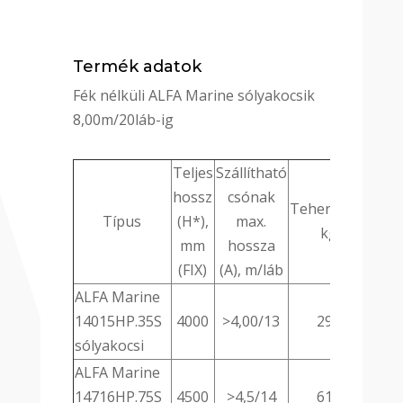
Termék adatok
Fék nélküli ALFA Marine sólyakocsik
8,00m/20láb-ig
Teljes
Szállítható
hossz
csónak
Teherbírás,
Típus
(H*),
max.
kg
mm
hossza
(FIX)
(A), m/láb
ALFA Marine
14015HP.35S
4000
>4,00/13
290
sólyakocsi
ALFA Marine
14716HP.75S
4500
>4,5/14
610