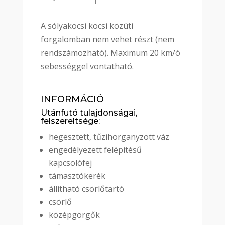
A sólyakocsi kocsi közúti
forgalomban nem vehet részt (nem
rendszámozható). Maximum 20 km/ó
sebességgel vontatható.
INFORMÁCIÓ
Utánfutó tulajdonságai,
felszereltsége:
hegesztett, tűzihorganyzott váz
engedélyezett felépítésű
kapcsolófej
támasztókerék
állítható csörlőtartó
csörlő
középgörgők