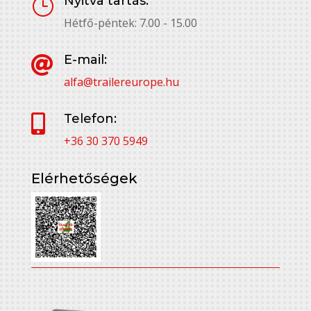
Nyitva tartás:
}
Hétfő-péntek: 7.00 - 15.00
E-mail:

alfa@trailereurope.hu
Telefon:

+36 30 370 5949
Elérhetőségek