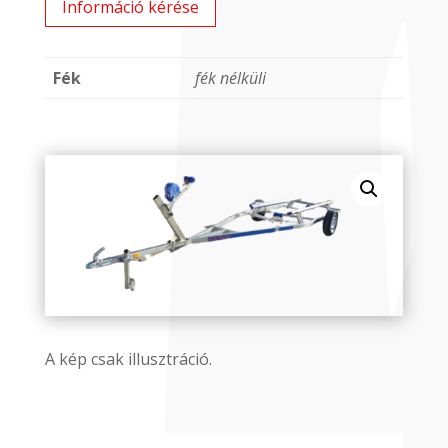
Információ kérése
Fék
fék nélküli
A kép csak illusztráció.