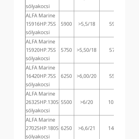
sólyakocsi
ALFA Marine
15916HP.75S
5900
>5,5/18
595
sólyakocsi
ALFA Marine
15920HP.75S
5750
>5,50/18
575
sólyakocsi
ALFA Marine
16420HP.75S
6250
>6,00/20
555
sólyakocsi
ALFA Marine
26325HP.130S
5500
>6/20
1035
sólyakocsi
ALFA Marine
27025HP.180S
6250
>6,6/21
1465
sólyakocsi