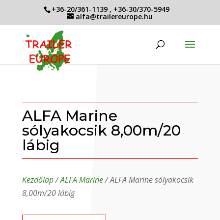
+36-20/361-1139
,
+36-30/370-5949
alfa@trailereurope.hu
ALFA Marine
sólyakocsik 8,00m/20
lábig
Kezdőlap
/
ALFA Marine
/ ALFA Marine sólyakocsik
8,00m/20 lábig