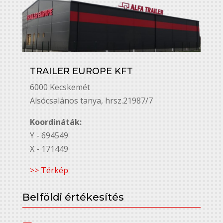
TRAILER EUROPE KFT
6000 Kecskemét
Alsó￳csalános tanya, hrsz.21987/7
Koordináták:
Y - 694549
X - 171449
>> Térkép
Belföldi értékesítés