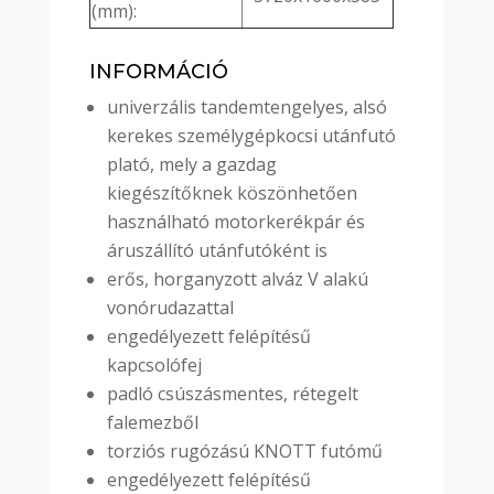
(mm):
INFORMÁCIÓ
univerzális tandemtengelyes, alsó
kerekes személygépkocsi utánfutó
plató, mely a gazdag
kiegészítőknek köszönhetően
használható motorkerékpár és
áruszállító utánfutóként is
erős, horganyzott alváz V alakú
vonórudazattal
engedélyezett felépítésű
kapcsolófej
padló csúszásmentes, rétegelt
falemezből
torziós rugózású KNOTT futómű
engedélyezett felépítésű