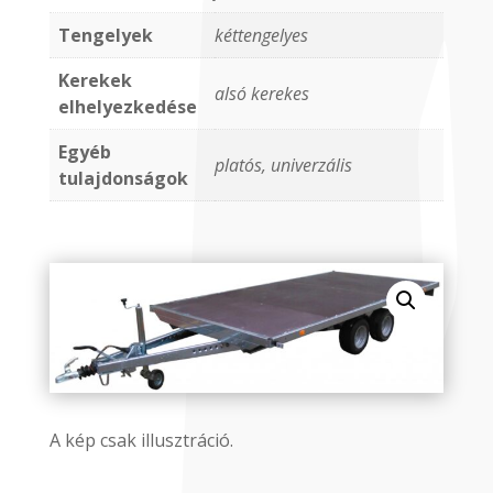
Tengelyek
kéttengelyes
Kerekek
alsó kerekes
elhelyezkedése
Egyéb
platós, univerzális
tulajdonságok
A kép csak illusztráció.