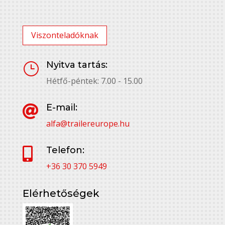
Viszonteladóknak
Nyitva tartás:
}
Hétfő-péntek: 7.00 - 15.00
E-mail:

alfa@trailereurope.hu
Telefon:

+36 30 370 5949
Elérhetőségek