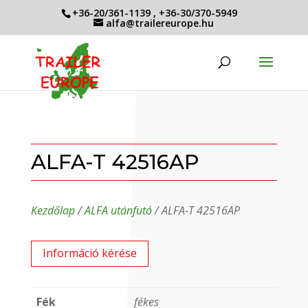
+36-20/361-1139
,
+36-30/370-5949
alfa@trailereurope.hu
ALFA-T 42516AP
Kezdőlap
/
ALFA utánfutó
/ ALFA-T 42516AP
Információ kérése
Fék
fékes