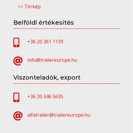
>> Térkép
Belföldi értékesítés

+36 20 361 1139

info@trailereurope.hu
Viszonteladók, export

+36 20 346 5635

alfatrailer@trailereurope.hu