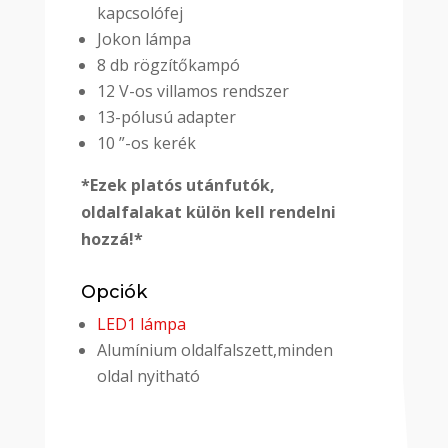
kapcsolófej
Jokon lámpa
8 db rögzítőkampó
12 V-os villamos rendszer
13-pólusú adapter
10 ”-os kerék
*Ezek platós utánfutók,
oldalfalakat külön kell rendelni
hozzá!*
Opciók
LED1 lámpa
Alumínium oldalfalszett,minden
oldal nyitható