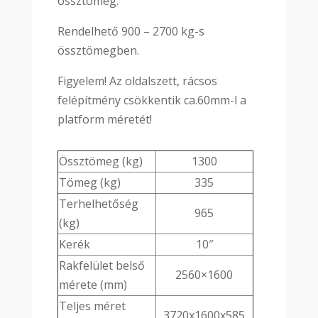
össztömeg.
Rendelhető 900 – 2700 kg-s
össztömegben.
Figyelem! Az oldalszett, rácsos
felépítmény csökkentik ca.60mm-l a
platform méretét!
Össztömeg (kg)
1300
Tömeg (kg)
335
Terhelhetőség
965
(kg)
Kerék
10″
Rakfelület belső
2560×1600
mérete (mm)
Teljes méret
3720x1600x585