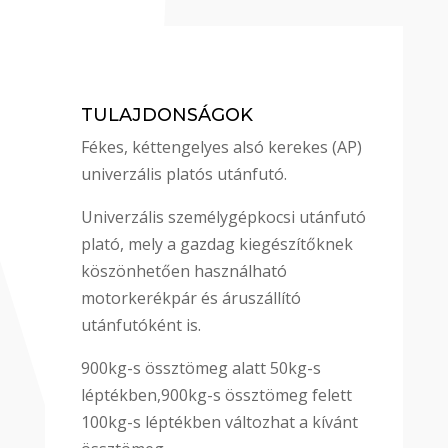
TULAJDONSÁGOK
Fékes, kéttengelyes alsó kerekes (AP)
univerzális platós utánfutó.
Univerzális személygépkocsi utánfutó
plató, mely a gazdag kiegészítőknek
köszönhetően használható
motorkerékpár és áruszállító
utánfutóként is.
900kg-s össztömeg alatt 50kg-s
léptékben,900kg-s össztömeg felett
100kg-s léptékben változhat a kívánt