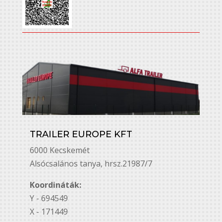
TRAILER EUROPE KFT
6000 Kecskemét
Alsó￳csalános tanya, hrsz.21987/7
Koordináták:
Y - 694549
X - 171449