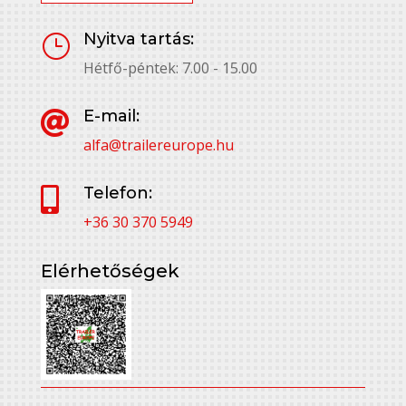
Nyitva tartás:
}
Hétfő-péntek: 7.00 - 15.00
E-mail:

alfa@trailereurope.hu
Telefon:

+36 30 370 5949
Elérhetőségek