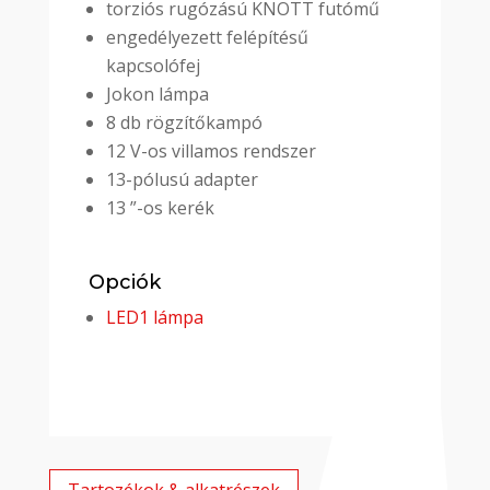
torziós rugózású KNOTT futómű
engedélyezett felépítésű
kapcsolófej
Jokon lámpa
8 db rögzítőkampó
12 V-os villamos rendszer
13-pólusú adapter
13 ”-os kerék
Opciók
LED1 lámpa
Tartozékok & alkatrészek