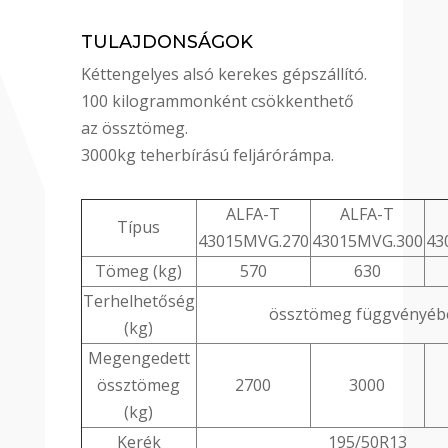
TULAJDONSÁGOK
Kéttengelyes alsó kerekes gépszállító.
100 kilogrammonként csökkenthető
az össztömeg.
3000kg teherbírású feljárórámpa.
ALFA-T
ALFA-T
Típus
43015MVG.270
43015MVG.300
43
Tömeg (kg)
570
630
Terhelhetőség
össztömeg függvényéb
(kg)
Megengedett
össztömeg
2700
3000
(kg)
Kerék
195/50R13