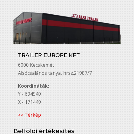
TRAILER EUROPE KFT
6000 Kecskemét
Alsó￳csalános tanya, hrsz.21987/7
Koordináták:
Y - 694549
X - 171449
>> Térkép
Belföldi értékesítés