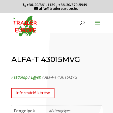
+36-20/361-1139
,
+36-30/370-5949
alfa@trailereurope.hu
ALFA-T 43015MVG
Kezdőlap
/
Egyéb
/ ALFA-T 43015MVG
Információ kérése
Tengelyek
kéttengelyes