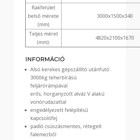
Rakfelület
belső mérete
3000x1500x340
(mm)
Teljes méret
4820x2100x1670
(mm):
INFORMÁCIÓ
Alsó kerekes gépszállító utánfutó
3000kg teherbírású
feljárórámpával
erős, horganyzott alváz V alakú
vonórudazattal
engedélyezett felépítésű
kapcsolófej
padló csúszásmentes, rétegelt
falemezből