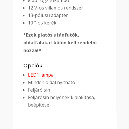
8 db rögzítőkampó
12 V-os villamos rendszer
13-pólusú adapter
10 ”-os kerék
*Ezek platós utánfutók,
oldalfalakat külön kell rendelni
hozzá!*
Opciók
LED1 lámpa
Minden oldal nyitható
Feljáró sín
Feljárósín helyének kialakítása,
beépítése