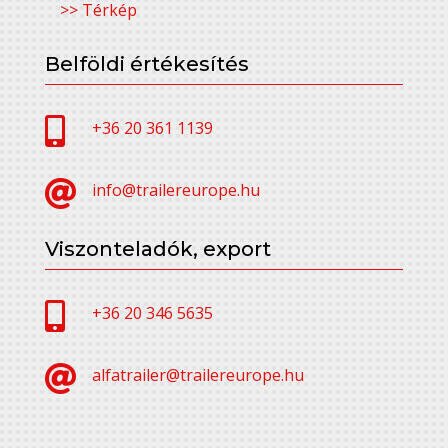
>> Térkép
Belföldi értékesítés

+36 20 361 1139

info@trailereurope.hu
Viszonteladók, export

+36 20 346 5635

alfatrailer@trailereurope.hu