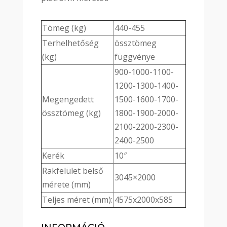
Tömeg (kg)
440-455
Terhelhetőség
össztömeg
(kg)
függvénye
900-1000-1100-
1200-1300-1400-
Megengedett
1500-1600-1700-
össztömeg (kg)
1800-1900-2000-
2100-2200-2300-
2400-2500
Kerék
10″
Rakfelület belső
3045×2000
mérete (mm)
Teljes méret (mm):
4575x2000x585