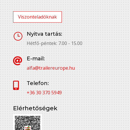
Viszonteladóknak
Nyitva tartás:
}
Hétfő-péntek: 7.00 - 15.00
E-mail:

alfa@trailereurope.hu
Telefon:

+36 30 370 5949
Elérhetőségek