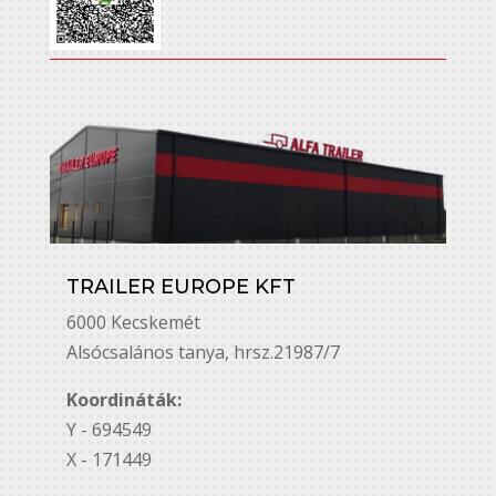
TRAILER EUROPE KFT
6000 Kecskemét
Alsó￳csalános tanya, hrsz.21987/7
Koordináták:
Y - 694549
X - 171449