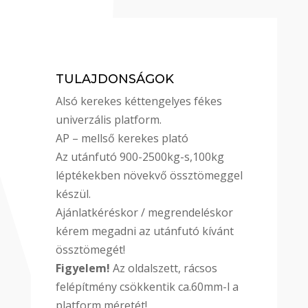
TULAJDONSÁGOK
Alsó kerekes kéttengelyes fékes
univerzális platform.
AP – mellső kerekes plató
Az utánfutó 900-2500kg-s,100kg
léptékekben növekvő össztömeggel
készül.
Ajánlatkéréskor / megrendeléskor
kérem megadni az utánfutó kívánt
össztömegét!
Figyelem!
Az oldalszett, rácsos
felépítmény csökkentik ca.60mm-l a
platform méretét!