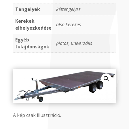
Tengelyek
kéttengelyes
Kerekek
alsó kerekes
elhelyezkedése
Egyéb
platós, univerzális
tulajdonságok
A kép csak illusztráció.