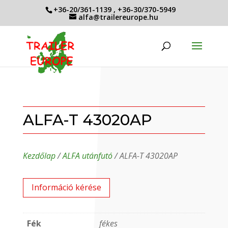
+36-20/361-1139
,
+36-30/370-5949
alfa@trailereurope.hu
ALFA-T 43020AP
Kezdőlap
/
ALFA utánfutó
/ ALFA-T 43020AP
Információ kérése
Fék
fékes