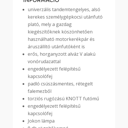
INFORMÁCIÓ
univerzális tandemtengelyes, alsó
kerekes személygépkocsi utánfutó
plató, mely a gazdag
kiegészítőknek köszönhetően
használható motorkerékpár és
áruszállító utánfutóként is
erős, horganyzott alváz V alakú
vonórudazattal
engedélyezett felépítésű
kapcsolófej
padló csúszásmentes, rétegelt
falemezből
torziós rugózású KNOTT futómű
engedélyezett felépítésű
kapcsolófej
Jokon lámpa