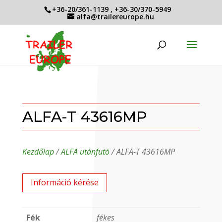
+36-20/361-1139
,
+36-30/370-5949
alfa@trailereurope.hu
ALFA-T 43616MP
Kezdőlap
/
ALFA utánfutó
/ ALFA-T 43616MP
Információ kérése
Fék
fékes