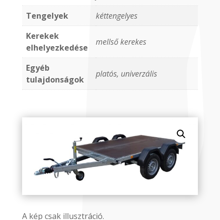
Tengelyek
kéttengelyes
Kerekek
mellső kerekes
elhelyezkedése
Egyéb
platós, univerzális
tulajdonságok
A kép csak illusztráció.