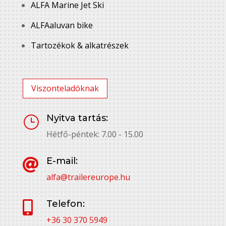
ALFA Marine Jet Ski
ALFAaluvan bike
Tartozékok & alkatrészek
Viszonteladóknak
Nyitva tartás:
}
Hétfő-péntek: 7.00 - 15.00
E-mail:

alfa@trailereurope.hu
Telefon:

+36 30 370 5949