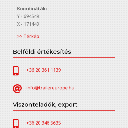
Koordináták:
Y - 694549
X - 171449
>> Térkép
Belföldi értékesítés

+36 20 361 1139

info@trailereurope.hu
Viszonteladók, export

+36 20 346 5635