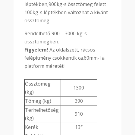
léptékben,900kg-s össztömeg felett
100kg-s léptékben változhat a kívánt
össztömeg.
Rendelhető 900 – 3000 kg-s
össztömegben.
Figyelem!
Az oldalszett, rácsos
felépítmény csökkentik ca.60mm-l a
platform méretét!
Össztömeg
1300
(kg)
Tömeg (kg)
390
Terhelhetőség
910
(kg)
Kerék
13″