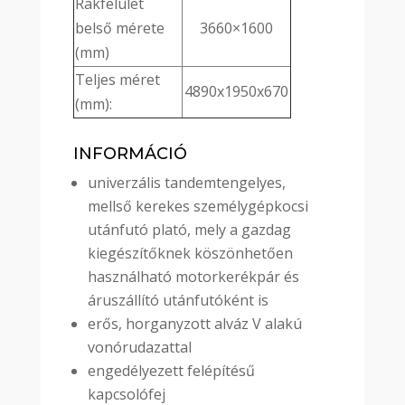
Rakfelület
belső mérete
3660×1600
(mm)
Teljes méret
4890x1950x670
(mm):
INFORMÁCIÓ
univerzális tandemtengelyes,
mellső kerekes személygépkocsi
utánfutó plató, mely a gazdag
kiegészítőknek köszönhetően
használható motorkerékpár és
áruszállító utánfutóként is
erős, horganyzott alváz V alakú
vonórudazattal
engedélyezett felépítésű
kapcsolófej