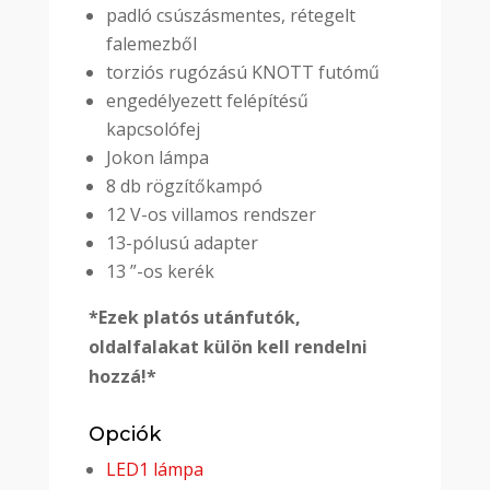
padló csúszásmentes, rétegelt
falemezből
torziós rugózású KNOTT futómű
engedélyezett felépítésű
kapcsolófej
Jokon lámpa
8 db rögzítőkampó
12 V-os villamos rendszer
13-pólusú adapter
13 ”-os kerék
*Ezek platós utánfutók,
oldalfalakat külön kell rendelni
hozzá!*
Opciók
LED1 lámpa