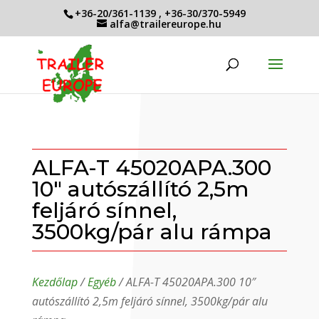
+36-20/361-1139
,
+36-30/370-5949
alfa@trailereurope.hu
ALFA-T 45020APA.300
10″ autószállító 2,5m
feljáró sínnel,
3500kg/pár alu rámpa
Kezdőlap
/
Egyéb
/ ALFA-T 45020APA.300 10″
autószállító 2,5m feljáró sínnel, 3500kg/pár alu