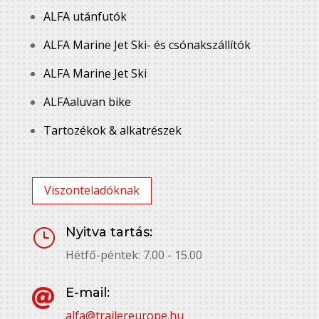
ALFA utánfutók
ALFA Marine Jet Ski- és csónakszállítók
ALFA Marine Jet Ski
ALFAaluvan bike
Tartozékok & alkatrészek
Viszonteladóknak
Nyitva tartás:
}
Hétfő-péntek: 7.00 - 15.00
E-mail:

alfa@trailereurope.hu