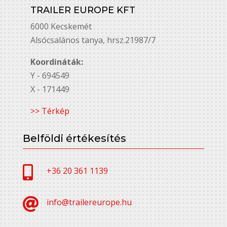
TRAILER EUROPE KFT
6000 Kecskemét
Alsó￳csalános tanya, hrsz.21987/7
Koordináták:
Y - 694549
X - 171449
>> Térkép
Belföldi értékesítés

+36 20 361 1139

info@trailereurope.hu