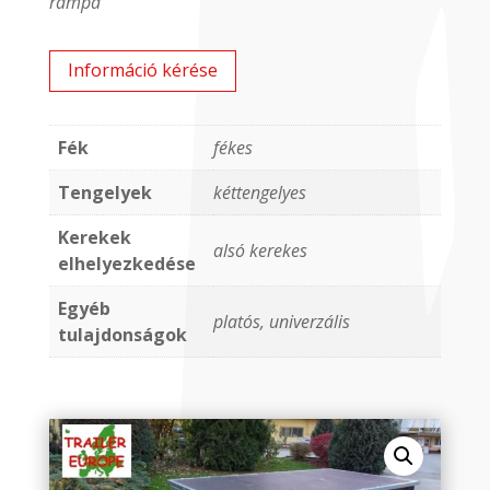
rámpa
Információ kérése
Fék
fékes
Tengelyek
kéttengelyes
Kerekek
alsó kerekes
elhelyezkedése
Egyéb
platós, univerzális
tulajdonságok