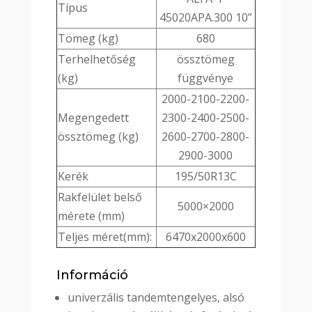
Típus
45020APA.300 10”
Tömeg (kg)
680
Terhelhetőség
össztömeg
(kg)
függvénye
2000-2100-2200-
Megengedett
2300-2400-2500-
össztömeg (kg)
2600-2700-2800-
2900-3000
Kerék
195/50R13C
Rakfelület belső
5000×2000
mérete (mm)
Teljes méret(mm):
6470x2000x600
Információ
univerzális tandemtengelyes, alsó