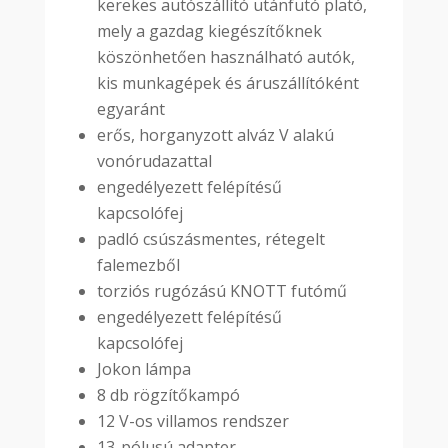
kerekes autószállító utánfutó plató,
mely a gazdag kiegészítőknek
köszönhetően használható autók,
kis munkagépek és áruszállítóként
egyaránt
erős, horganyzott alváz V alakú
vonórudazattal
engedélyezett felépítésű
kapcsolófej
padló csúszásmentes, rétegelt
falemezből
torziós rugózású KNOTT futómű
engedélyezett felépítésű
kapcsolófej
Jokon lámpa
8 db rögzítőkampó
12 V-os villamos rendszer
13-pólusú adapter