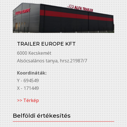
TRAILER EUROPE KFT
6000 Kecskemét
Alsó￳csalános tanya, hrsz.21987/7
Koordináták:
Y - 694549
X - 171449
>> Térkép
Belföldi értékesítés