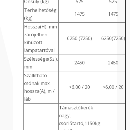
Önsúly (kg)
525
525
Terhelhetőség
1475
1475
(kg)
Hossza(H), mm
zárójelben
6250 (7250)
6250(7250)
kihúzott
lámpatartóval
Szélessége(Sz.),
2450
2450
mm
Szállítható
csónak max.
>6,00 / 20
>6,00 / 20
hossza(A), m /
láb
Támasztókerék
nagy,
csörlőtartó,1150kg