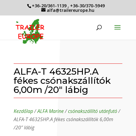
+36-20/361-1139
,
+36-30/370-5949
alfa@trailereurope.hu
ALFA-T 46325HP.A
fékes csónakszállítók
6,00m /20″ lábig
Kezdőlap
/
ALFA Marine
/
csónakszállító utánfutó
/
ALFA-T 46325HP.A fékes csónakszállítók 6,00m
/20″ lábig