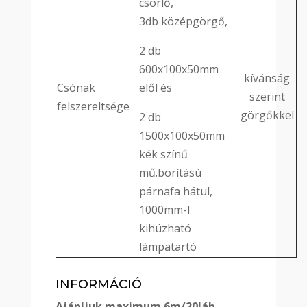
csörlő,
3db középgörgő,
2 db
600x100x50mm
kívánság
Csónak
elől és
szerint
felszereltsége
görgőkkel
2 db
1500x100x50mm
kék színű
mű.borítású
párnafa hátul,
1000mm-l
kihúzható
lámpatartó
INFORMÁCIÓ
Ajánljuk maximum 6m/20láb