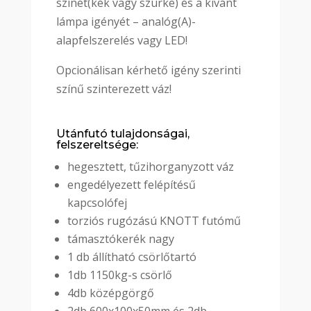
színét(kék vagy szürke) és a kívánt
lámpa igényét – analóg(A)-
alapfelszerelés vagy LED!
Opcionálisan kérhető igény szerinti
színű szinterezett váz!
Utánfutó tulajdonságai,
felszereltsége:
hegesztett, tűzihorganyzott váz
engedélyezett felépítésű
kapcsolófej
torziós rugózású KNOTT futómű
támasztókerék nagy
1 db állítható csörlőtartó
1db 1150kg-s csörlő
4db középgörgő
2db 600x100x50mm és 2db