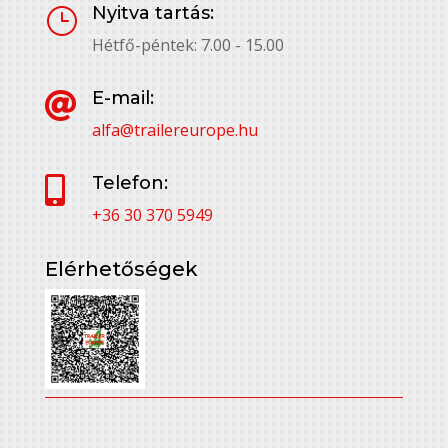
Nyitva tartás:
}
Hétfő-péntek: 7.00 - 15.00
E-mail:

alfa@trailereurope.hu
Telefon:

+36 30 370 5949
Elérhetőségek