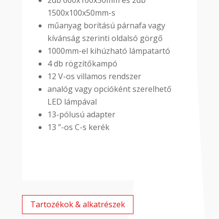
1500x100x50mm-s
műanyag borítású párnafa vagy
kívánság szerinti oldalsó görgő
1000mm-el kihúzható lámpatartó
4 db rögzítőkampó
12 V-os villamos rendszer
analóg vagy opcióként szerelhető
LED lámpával
13-pólusú adapter
13 ”-os C-s kerék
Tartozékok & alkatrészek