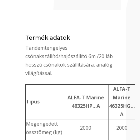
Termék adatok
Tandemtengelyes
csónakszállító/hajószállító 6m /20 láb
hosszú csónakok szállítására, analóg
világítással.
ALFA-T
ALFA-T Marine
Marine
Tipus
46325HP…A
46325HG…
A
Megengedett
2000
2000
össztömeg (kg)