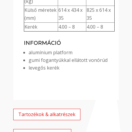
(kg)
Külső méretek
614 x 434 x
825 x 614 x
(mm)
35
35
Kerék
4.00 – 8
4.00 – 8
INFORMÁCIÓ
alumínium platform
gumi fogantyúkkal ellátott vonórúd
levegős kerék
Tartozékok & alkatrészek