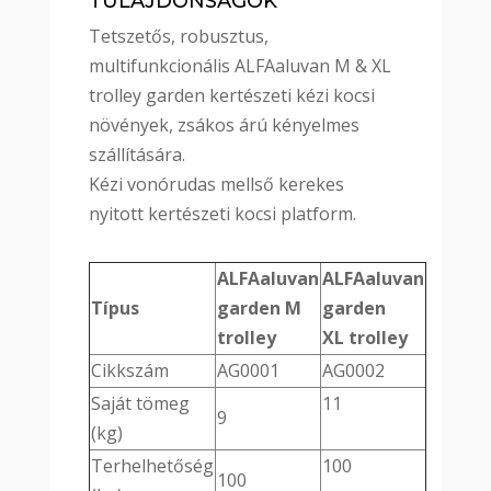
TULAJDONSÁGOK
Tetszetős, robusztus,
multifunkcionális ALFAaluvan M & XL
trolley garden kertészeti kézi kocsi
növények, zsákos árú kényelmes
szállítására.
Kézi vonórudas mellső kerekes
nyitott kertészeti kocsi platform.
ALFAaluvan
ALFAaluvan
Típus
garden M
garden
trolley
XL trolley
Cikkszám
AG0001
AG0002
Saját tömeg
11
9
(kg)
Terhelhetőség
100
100