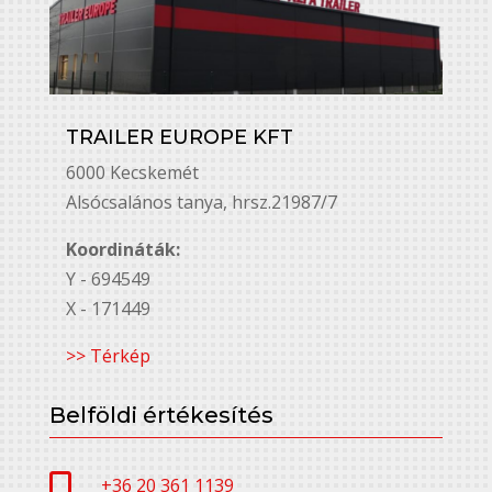
TRAILER EUROPE KFT
6000 Kecskemét
Alsó￳csalános tanya, hrsz.21987/7
Koordináták:
Y - 694549
X - 171449
>> Térkép
Belföldi értékesítés

+36 20 361 1139