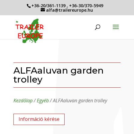
+36-20/361-1139
,
+36-30/370-5949
alfa@trailereurope.hu
ALFAaluvan garden
trolley
Kezdőlap
/
Egyéb
/ ALFAaluvan garden trolley
Információ kérése