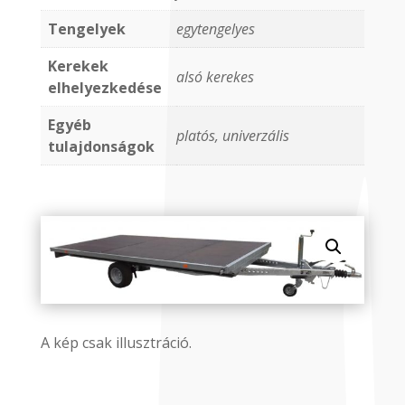
Tengelyek
egytengelyes
Kerekek
alsó kerekes
elhelyezkedése
Egyéb
platós, univerzális
tulajdonságok
A kép csak illusztráció.