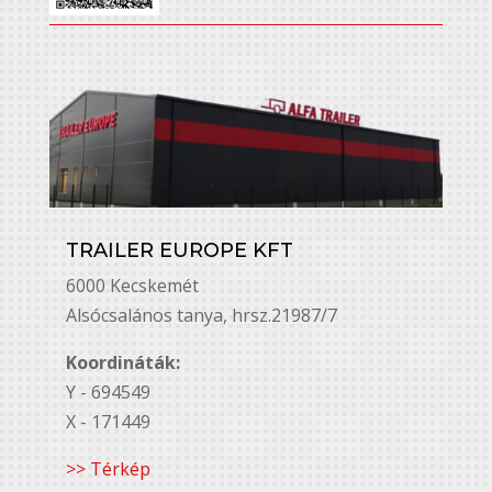
TRAILER EUROPE KFT
6000 Kecskemét
Alsó￳csalános tanya, hrsz.21987/7
Koordináták:
Y - 694549
X - 171449
>> Térkép