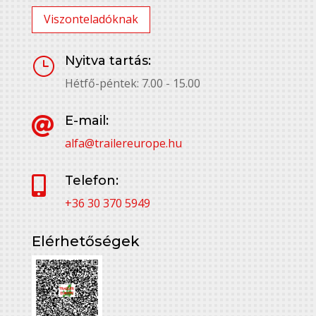
Viszonteladóknak
Nyitva tartás:
}
Hétfő-péntek: 7.00 - 15.00
E-mail:

alfa@trailereurope.hu
Telefon:

+36 30 370 5949
Elérhetőségek