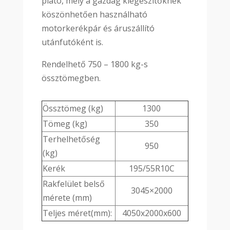
plató, mely a gazdag kiegészítőknek
köszönhetően használható
motorkerékpár és áruszállító
utánfutóként is.
Rendelhető 750 – 1800 kg-s
össztömegben.
Össztömeg (kg)
1300
Tömeg (kg)
350
Terhelhetőség
950
(kg)
Kerék
195/55R10C
Rakfelület belső
3045×2000
mérete (mm)
Teljes méret(mm):
4050x2000x600