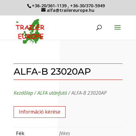
+36-20/361-1139
,
+36-30/370-5949
alfa@trailereurope.hu
ALFA-B 23020AP
Kezdőlap
/
ALFA utánfutó
/ ALFA-B 23020AP
Információ kérése
Fék
fékes