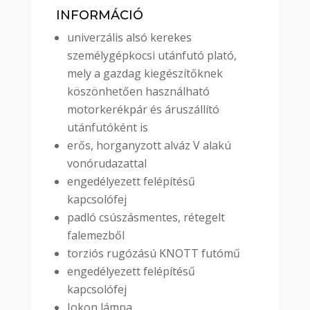
INFORMÁCIÓ
univerzális alsó kerekes
személygépkocsi utánfutó plató,
mely a gazdag kiegészítőknek
köszönhetően használható
motorkerékpár és áruszállító
utánfutóként is
erős, horganyzott alváz V alakú
vonórudazattal
engedélyezett felépítésű
kapcsolófej
padló csúszásmentes, rétegelt
falemezből
torziós rugózású KNOTT futómű
engedélyezett felépítésű
kapcsolófej
Jokon lámpa