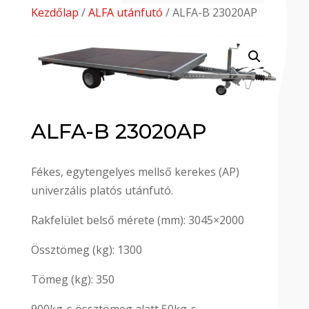
Kezdőlap
/
ALFA utánfutó
/ ALFA-B 23020AP
ALFA-B 23020AP
Fékes, egytengelyes mellső kerekes (AP)
univerzális platós utánfutó.
Rakfelület belső mérete (mm): 3045×2000
Össztömeg (kg): 1300
Tömeg (kg): 350
900kg-s össztömeg alatt 50kg-s