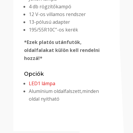
4 db rögzítőkampó
12 V-os villamos rendszer
13-pólusú adapter
195/55R10C”-os kerék
*Ezek platós utánfutók,
oldalfalakat külön kell rendelni
hozzá!*
Opciók
LED1 lámpa
Alumínium oldalfalszett,minden
oldal nyitható